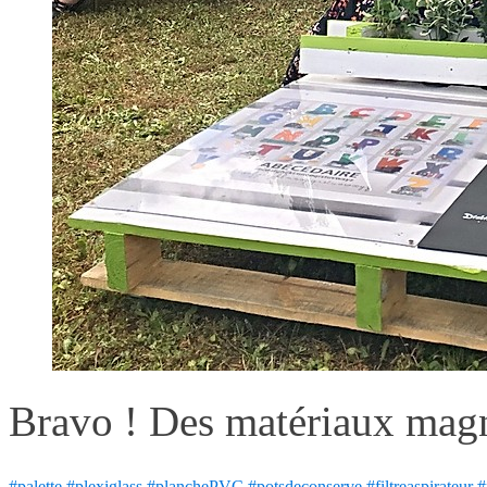
Bravo ! Des matériaux magn
#palette
#plexiglass
#planchePVC
#potsdeconserve
#filtreaspirateur
#