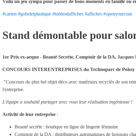
Voilà un jeu sympa pour passer de bons moments en famille ou en
#carton
#gobeletplastique
#tublesdaffiches
#affiches
#openyourcom
Stand démontable pour salon
1er Prix ex-aequo - Beauté Secrète, Comptoir de la DA, Jacque
CONCOURS INTERENTREPRISES du Technoparc de Poissy du 
"Concours du plus bel objet déco avec matériaux recyclés de son entr
l'entreprise.
L'équipe a souhaité partager avec vous leur réalisation ingénieuse !
Activité de leur entreprise
:
Beauté secrète : boutique en ligne de lingerie féminine
Comptoir de la DA : distributeurs automatiques de boissons ch