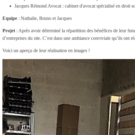
Jacques Rémond Avocat : cabinet d'avocat spécialisé en droit soc
Equipe
: Nathalie, Bruno et Jacques
Projet
: Après avoir déterminé la répartition des bénéfices de leur futu
d’entreprises du site. C’est dans une ambiance conviviale qu’ils ont ré
Voici un aperçu de leur réalisation en images !