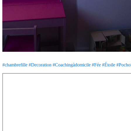
#chambrefille
#Decoration
#Coachingàdomicile
#Fée
#Étoile
#Pochoi